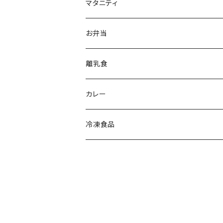
マタニティ
お弁当
離乳食
カレー
冷凍食品
お惣菜フライ
魚加工品