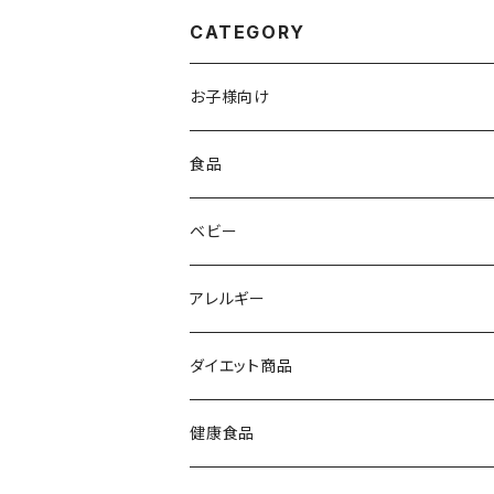
CATEGORY
お子様向け
moguee(0歳〜6歳)
食品
ベビー
ベビー
離乳食
離乳食
アレルギー
鮮魚セット
アレルギー食品
ダイエット商品
健康食品